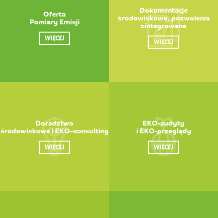
Dokumentacje
Oferta
środowiskowe, pozwolenia
Pomiary Emisji
zintegrowane
WIĘCEJ
WIĘCEJ
Doradztwo
EKO-audyty
środowiskowe i EKO–consulting
i EKO-przeglądy
WIĘCEJ
WIĘCEJ