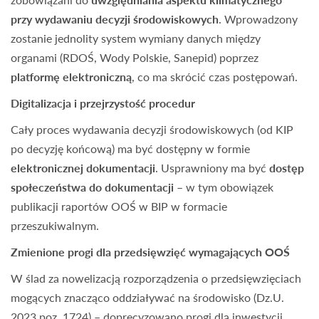
przy wydawaniu decyzji środowiskowych
. Wprowadzony
zostanie jednolity system wymiany danych między
organami (RDOŚ, Wody Polskie, Sanepid) poprzez
platformę elektroniczną
, co ma skrócić czas postępowań.
Digitalizacja i przejrzystość procedur
Cały proces wydawania decyzji środowiskowych (od KIP
po decyzję końcową) ma być dostępny w formie
elektronicznej dokumentacji
. Usprawniony ma być
dostęp
społeczeństwa do dokumentacji
– w tym obowiązek
publikacji raportów OOŚ w BIP w formacie
przeszukiwalnym.
Zmienione progi dla przedsięwzięć wymagających OOŚ
W ślad za nowelizacją rozporządzenia o przedsięwzięciach
mogących znacząco oddziaływać na środowisko (Dz.U.
2023 poz. 1724) – doprecyzowano progi dla inwestycji