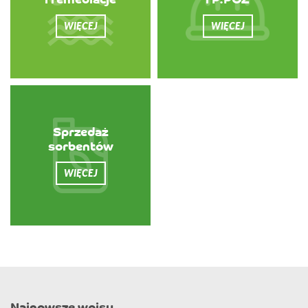
i remediacje
i P.POŻ
WIĘCEJ
WIĘCEJ
Sprzedaż
sorbentów
WIĘCEJ