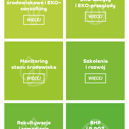
środowiskowe i EKO–
i EKO-przeglądy
consulting
WIĘCEJ
WIĘCEJ
Monitoring
Szkolenia
stanu środowiska
i rozwój
WIĘCEJ
WIĘCEJ
Rekultywacje
BHP