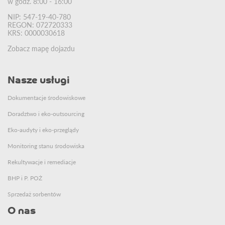
w godz. 8:00 - 16:00
NIP: 547-19-40-780
REGON: 072720333
KRS: 0000030618
Zobacz mapę dojazdu
Nasze usługi
Dokumentacje środowiskowe
Doradztwo i eko-outsourcing
Eko-audyty i eko-przeglądy
Monitoring stanu środowiska
Rekultywacje i remediacje
BHP i P. POŻ
Sprzedaż sorbentów
O nas