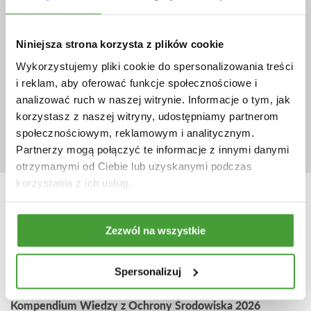
Instalacje wymagające pozwolenia zintegrowanego,
potocznie określane jako instalacje IPPC, podlegają
szczególnym wymaganiom w zakresie monitorowania
oddziaływania na środowisko. Obowiązki te mogą
Niniejsza strona korzysta z plików cookie
obejmować w szczególności prowadzenie pomiarów
Wykorzystujemy pliki cookie do spersonalizowania treści
wielkości emisji, w tym emisji substancji do powietrza,
takich…
i reklam, aby oferować funkcje społecznościowe i
analizować ruch w naszej witrynie. Informacje o tym, jak
GOSPODARKA ODPADAMI
korzystasz z naszej witryny, udostępniamy partnerom
1
2
3
4
5
6
społecznościowym, reklamowym i analitycznym.
Partnerzy mogą połączyć te informacje z innymi danymi
otrzymanymi od Ciebie lub uzyskanymi podczas
korzystania z ich usług.
Najbliższe szkolenia otwarte
Zezwól na wszystkie
ZOBACZ HARMONOGRAM SZKOLEŃ
Spersonalizuj
22.09.2026 do 09.10.2026
Kompendium Wiedzy z Ochrony Środowiska 2026