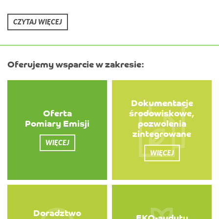
CZYTAJ WIĘCEJ
Oferujemy wsparcie w zakresie:
Dokumentacje
Oferta
środowiskowe,
Pomiary Emisji
pozwolenia
zintegrowane
WIĘCEJ
WIĘCEJ
Doradztwo
EKO-audyty