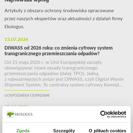
Najnowsze wpisy
Artykuły z obszaru ochrony środowiska opracowane
przez naszych ekspertów oraz aktualności z działań firmy
Ekologus.
13.07.2026
DIWASS od 2026 roku: co zmienia cyfrowy system
transgranicznego przemieszczania odpadów?
Od 21 maja 2026 r. w Unii Europejskiej zaczęły
obowiązywać nowe zasady transgranicznego
przemieszczania odpadów (dalej: TPO). Jedną
z najważniejszych zmian jest DIWASS, czyli Digital Waste
Shipment System. To centralny system cyfrowy Komisji…
GOSPODARKA ODPADAMI
09.06.2026
Obowiązki pomiarowe instalacji wymagającej pozwolenia
zintegrowanego – tzw. Instalacji IPPC – emisje pyłów
i gazów, hałas oraz badania gleby, ziemi i wód gruntowych
Zgoda
Szczegóły
O plikach cookies