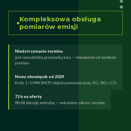
Kompleksowa obsługa
pomiarów emisji
Niedotrzymanie terminu
jest samodzielną przesłanką kary — niezależnie od wyników
pomiaru
Nowy obowiązek od 2029
Kotły 1–5 MW (MCP) objęte pomiarem pyłu, SO₂, NOₓ i CO
72 h na ofertę
Wyślij decyzję emisyjną — wskażemy zakres i wycenę