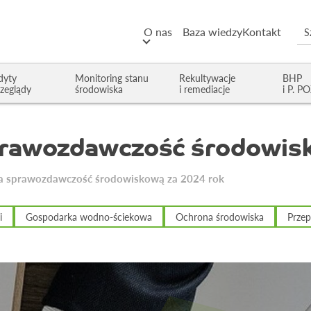
O nas
Baza wiedzy
Kontakt
dyty
Monitoring stanu
Rekultywacje
BHP
rzeglądy
środowiska
i remediacje
i P. P
sprawozdawczość środowis
 na sprawozdawczość środowiskową za 2024 rok
i
Gospodarka wodno-ściekowa
Ochrona środowiska
Przep