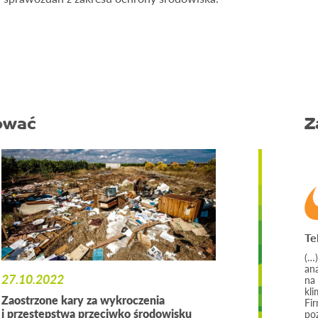
ować
Z
Te
(…
an
27.10.2022
na
kli
Zaostrzone kary za wykroczenia
Fi
i przestępstwa przeciwko środowisku
po