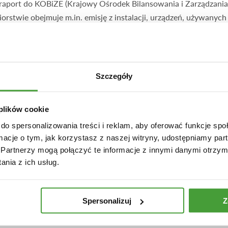
 raport do KOBiZE (Krajowy Ośrodek Bilansowania i Zarządzania 
rstwie obejmuje m.in. emisję z instalacji, urządzeń, używanych 
odowiska
Szczegóły
 substancje wprowadzone do powietrza w sposób zorganizowany 
m.
 plików cookie
iębiorca jest zobowiązany do jej wyliczenia i przechowywania w 
do spersonalizowania treści i reklam, aby oferować funkcje sp
ormacje o tym, jak korzystasz z naszej witryny, udostępniamy p
żej 800 zł
, należy złożyć sprawozdanie do Urzędu Marszałkowskie
Partnerzy mogą połączyć te informacje z innymi danymi otrzym
ć sprawozdanie i jednocześnie uiścić opłatę środowiskową.
nia z ich usług.
szałkowskiego do 31 marca za cały poprzedni rok.
Spersonalizuj
Z