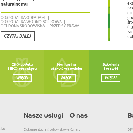
eks
naturalnemu
pr
do
gr
GOSPODARKA ODPADAMI
śro
GOSPODARKA WODNO-ŚCIEKOWA
OCHRONA ŚRODOWISKA
PRZEPISY PRAWA
(…
zad
CZYTAJ DALEJ
do
EKO-audyty
Monitoring
Szkolenia
i EKO-przeglądy
stanu środowiska
i rozwój
WIĘCEJ
WIĘCEJ
WIĘCEJ
Nasze usługi
O nas
B
tku
Dokumentacje środowiskowe
Kariera
DIW