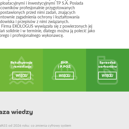
ploatacyjnymi i inwestycyjnymi TP S.A. Posiada
acowników profesjonalnie przygotowanych
 postawionych przed nimi zadań, znających
untownie zagadnienia ochrony i kształtowania
dowiska i przepisów z nimi związanych.
) Firma EKOLOGUS wywiązała się z powierzonych jej
ań solidnie i w terminie, dlatego można ją polecić jako
brego i profesjonalnego wykonawcę.
Rekultywacje
BHP
Sprzedaż
i remediacje
i P.POŻ
sorbentów
WIĘCEJ
WIĘCEJ
WIĘCEJ
aza wiedzy
ASS od 2026 roku: co zmienia cyfrowy system