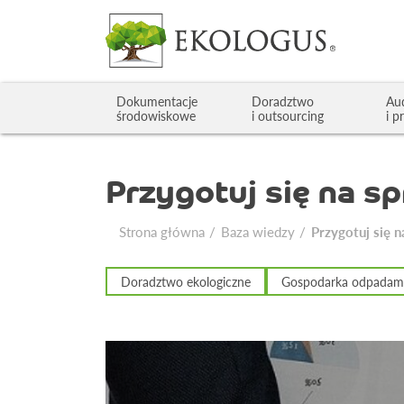
Dokumentacje
Doradztwo
Au
środowiskowe
i outsourcing
i p
Przygotuj się na 
Strona główna
Baza wiedzy
Przygotuj się
Doradztwo ekologiczne
Gospodarka odpadam