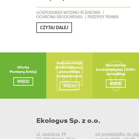
GOSPODARKA WODNO-ŚCIEKOWA
OCHRONA ŚRODOWISKA
PRZEPISY PRAWA
CZYTAJ DALEJ
Dokumentacje
Doradztwo
Oferta
środowiskowe,
środowiskowe i EKO–
Pomiary Emisji
pozwolenia
consulting
zintegrowane
WIĘCEJ
WIĘCEJ
WIĘCEJ
Ekologus Sp. z o.o.
ul. Jaskółcza 29
od poniedziałku do pią