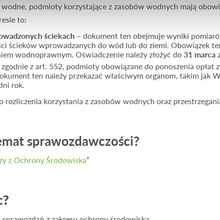
awo wodne, podmioty korzystające z zasobów wodnych mają obow
esie to:
prowadzonych ściekach
– dokument ten obejmuje wyniki pomiaró
kości ścieków wprowadzanych do wód lub do ziemi. Obowiązek ten
eniem wodnoprawnym. Oświadczenie należy złożyć do
31 marca
z
 zgodnie z art. 552, podmioty obowiązane do ponoszenia opłat z
Dokument ten należy przekazać właściwym organom, takim jak W
ni rok.
 rozliczenia korzystania z zasobów wodnych oraz przestrzegan
temat sprawozdawczości?
y z Ochrony Środowiska
”
c?
 sprawozdań z zakresu ochrony środowiska.