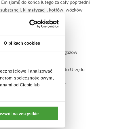
Emisjami) do końca lutego za cały poprzedni
substancji, klimatyzacji, kotłów, wózków
O plikach cookies
i niezorganizowany oraz emisję gazów
dokumentacji, ale nie składa jej do Urzędu
ołecznościowe i analizować
artnerom społecznościowym,
go, jednak opłaty nie wnosi się.
anymi od Ciebie lub
ezwól na wszystkie