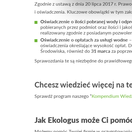
Zgodnie z ustawą z dnia 20 lipca 2017 r. Pr
i oświadczenia. Kluczowe obowiązki w tym zakr
Oświadczenie o ilości pobranej wody i od
pobieranych przez podmiot oraz ilości i ja
realizowany zgodnie z posiadanym pozwol
Oświadczenie o opłatach za usługi wodne
–
oświadczenia określające wysokość opłat. 
Środowiska, również do
31 marca
za poprzed
Sprawozdania te są niezbędne do prawidłowego
Chcesz wiedzieć więcej na 
Sprawdź program naszego “
Kompendium Wiedz
Jak Ekologus może Ci pomó
Możemy pomóc Twojej firmie w przygotowaniu