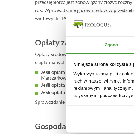
przedsiębiorca jest zobowiązany złożyć roczny
rok. Wprowadzanie gazów i pyłów w przedsiębio
widłowych LPG czy samochodów służbowych.
Opłaty za korzystanie ze śr
Zgoda
Opłaty środowiskowe ponosi się za wszystkie
cieplarnianych w danym okresie rozliczeniowy
Niniejsza strona korzysta z
Jeśli opłata roczna wynosi do 100 zł
, przeds
Wykorzystujemy pliki cookie 
Marszałkowskiego.
ruch w naszej witrynie. Inf
Jeśli opłata wynosi powyżej 100 zł, ale poni
reklamowym i analitycznym. 
Jeśli opłata przekracza 800 zł
, należy złoży
uzyskanymi podczas korzysta
Sprawozdanie należy przedłożyć do Urzędu Mar
Gospodarka wodna