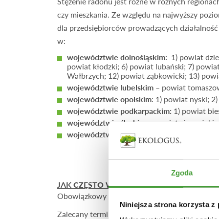
Stężenie radonu jest różne w różnych regiona
czy mieszkania. Ze względu na najwyższy pozi
dla przedsiębiorców prowadzących działalnoś
w:
województwie dolnośląskim:
1) powiat dzie
powiat kłodzki; 6) powiat lubański; 7) powi
Wałbrzych; 12) powiat ząbkowicki; 13) powiat
województwie lubelskim
– powiat tomaszow
województwie opolskim
: 1) powiat nyski; 2
województwie podkarpackim:
1) powiat bies
województwie śląskim
– powiat cieszyński;
województwie świętokrzyskim:
1) powiat ki
Zgoda
JAK CZĘSTO WYKONYWAĆ POMIARY RAD
Obowiązkowy pomiar radonu w miejscu pracy na
Niniejsza strona korzysta z
Zalecany termin to okres od 1 października do 