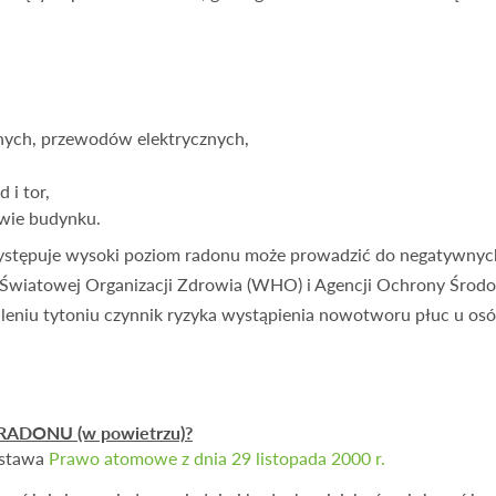
jnych, przewodów elektrycznych,
 i tor,
twie budynku.
występuje wysoki poziom radonu może prowadzić do negatywnyc
Światowej Organizacji Zdrowia (WHO) i Agencji Ochrony Środo
leniu tytoniu czynnik ryzyka wystąpienia nowotworu płuc u osób
DONU (w powietrzu)?
Ustawa
Prawo atomowe z dnia 29 listopada 2000 r.