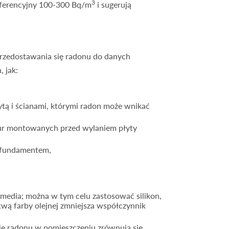
3
eferencyjny 100-300 Bq/m
i sugerują
 przedostawania się radonu do danych
 jak:
tą i ścianami, którymi radon może wnikać
 rur montowanych przed wylaniem płyty
d fundamentem,
,
media; można w tym celu zastosować silikon,
wą farby olejnej zmniejsza współczynnik
nie radonu w pomieszczeniu zrównują się