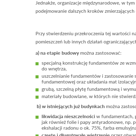
Jednakże, organizacje międzynarodowe, w ty
podejmowanie dalszych kroków zmierzających d
Przy stwierdzeniu przekroczenia tej wartości n
pomieszczeń lub innych działań ograniczających
a) na etapie budowy
można zastosować:
specjalną konstrukcję fundamentów ze wzmo
do wnętrza,
uszczelnianie fundamentów i zastosowanie s
fundamentowej oraz układania mat izolacyj
grubą, szczelną płytę fundamentową i wym
materiały budowlane, w których nie stwie
b) w istniejących już budynkach
można zastoso
likwidacja nieszczelności
w fundamentach, p
jak również folie i papy antyradonowe, np.
ekshalacji radonu o ok. 75%, farba emulsyjn
częste i długotrwałe wietrzenie
przez otwar