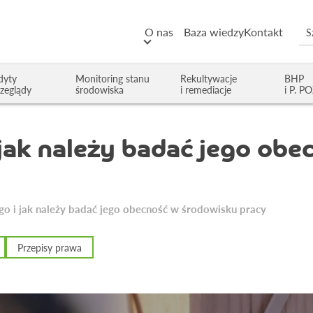
O nas
Baza wiedzy
Kontakt
dyty
Monitoring stanu
Rekultywacje
BHP
rzeglądy
środowiska
i remediacje
i P. P
 jak należy badać jego ob
go i jak należy badać jego obecność w środowisku pracy
Przepisy prawa