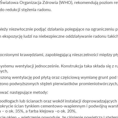
m Światowa Organizacja Zdrowia (WHO), rekomendują poziom r
o redukcji stężenia radonu.
ależy niezwłocznie podjąć działania polegające na ograniczeniu
 ekspozycję ludzi na niebezpieczne oddziaływanie radonu takich,
cnionymi krawędziami, zapobiegającą nieszczelności między pły
ystemu wentylacji jednocześnie. Konstrukcja taka składa się z
nych,
uszoną wentylację pod płytą oraz częściową wymianę grunt po
rdzono podwyższonych stężeń pierwiastków promieniotwórczych
wać następujące metody:
odłogach lub ścianach oraz wokół instalacji doprowadzających 
 pokrycie ścian tynkiem cementowo-wapiennym i podwójną warst
a – o ok. 35%, a farba klejowa –o ok. 20%,
cie okien – wietrzenie powoduje, że ciśnienie powietrza i stęże