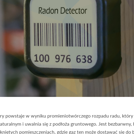
óry powstaje w wyniku promieniotwórczego rozpadu radu, który 
uralnym i uwalnia się z podłoża gruntowego. Jest bezbarwny, 
amkniętych pomieszczeniach, gdzie gaz ten może dostawać się d