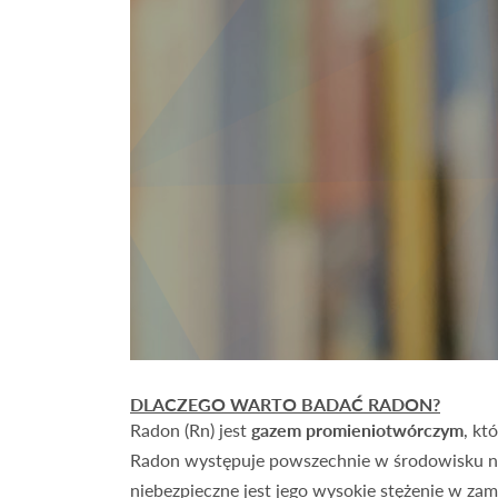
DLACZEGO WARTO BADAĆ RADON?
Radon (Rn) jest
gazem promieniotwórczym
, kt
Radon występuje powszechnie w środowisku nat
niebezpieczne jest jego wysokie stężenie w z