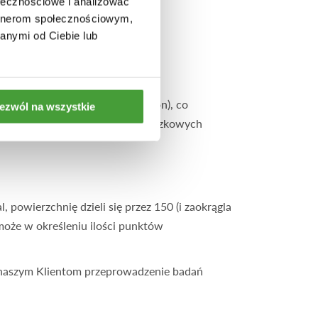
ołecznościowe i analizować
artnerom społecznościowym,
anymi od Ciebie lub
 Radon Measurement Association), co
ezwól na wszystkie
ktorów do przeprowadzenia obowiązkowych
powierzchnię dzieli się przez 150 (i zaokrągla
może w określeniu ilości punktów
y naszym Klientom przeprowadzenie badań