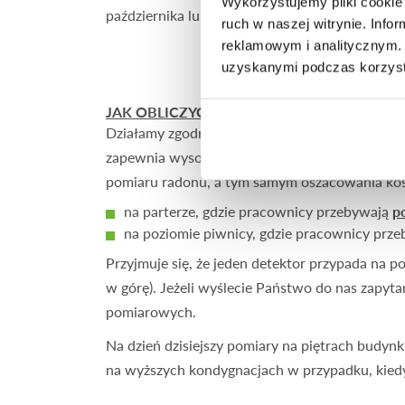
Wykorzystujemy pliki cookie 
października lub prowadzi się dłużej, niż do ko
ruch w naszej witrynie. Inf
reklamowym i analitycznym. 
uzyskanymi podczas korzysta
JAK OBLICZYĆ ILE POTRZEBA DETEKTORÓ
Działamy zgodnie z rekomendacją Międzynarod
zapewnia wysoką jakość usługi i rzetelne rez
pomiaru radonu, a tym samym oszacowania kosz
na parterze, gdzie pracownicy przebywają
p
na poziomie piwnicy, gdzie pracownicy prze
Przyjmuje się, że jeden detektor przypada na p
w górę). Jeżeli wyślecie Państwo do nas zapyt
pomiarowych.
Na dzień dzisiejszy pomiary na piętrach budy
na wyższych kondygnacjach w przypadku, kiedy 