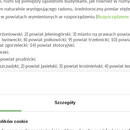
ch, różni się pomiędzy sąsiednimi budynkami, jak również w ró
om naturalnie występującego radonu, średnioroczny pomiar stęż
ć w powiatach wymienionych w rozporządzeniu (
Rozporządzenie 
rżoniowski; 2) powiat jeleniogórski; 3) miasto na prawach powia
at lwówecki; 8) powiat polkowicki; 9) powiat trzebnicki; 10) pow
 zgorzelecki; 14) powiat złotoryjski;
ski;
) powiat prudnicki;
zczadzki; 2) powiat jasielski; 3) powiat krośnieński; 4) powiat le
elecki; 2) powiat opatowski; 3) powiat skarżyski.
Szczegóły
ONU?
leży przeprowadzić raz w roku, w okresie grzewczym i należy
 plików cookie
31 marca, z możliwością opóźnienia/przedłużenia tego terminu, je