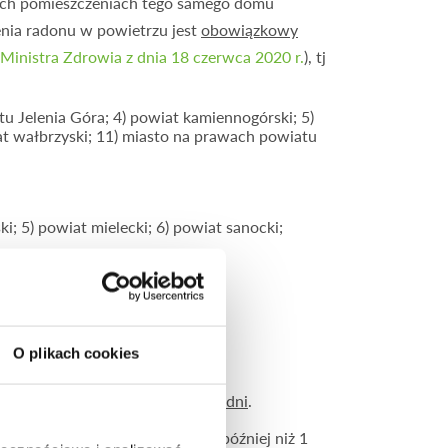
żnych pomieszczeniach tego samego domu
enia radonu w powietrzu jest
obowiązkowy
Ministra Zdrowia z dnia 18 czerwca 2020 r.
), tj
tu Jelenia Góra; 4) powiat kamiennogórski; 5)
iat wałbrzyski; 11) miasto na prawach powiatu
ski; 5) powiat mielecki; 6) powiat sanocki;
O plikach cookies
 go prowadzić przez
minimum 30 dni
.
żeli ogrzewanie rozpocznie się później niż 1