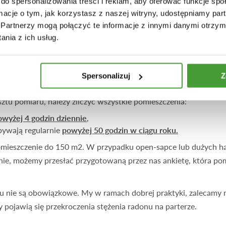
do spersonalizowania treści i reklam, aby oferować funkcje sp
ńca marca.
ormacje o tym, jak korzystasz z naszej witryny, udostępniamy p
Partnerzy mogą połączyć te informacje z innymi danymi otrzym
nia z ich usług.
W I JAKI JEST KOSZT POMIARÓW RADONU?
owego Stowarzyszenia Pomiarów Radonu (IRMA – International
Spersonalizuj
Z
ultaty pomiarów. Do zidentyfikowania prawidłowej liczby dete
tu pomiaru, należy zliczyć wszystkie pomieszczenia:
owyżej 4 godzin dziennie
,
bywają regularnie
powyżej 50 godzin w ciągu roku.
omieszczenie do 150 m2. W przypadku open-sapce lub dużych hal, 
anie, możemy przesłać przygotowaną przez nas ankietę, która po
nku nie są obowiązkowe. My w ramach dobrej praktyki, zalecam
pojawią się przekroczenia stężenia radonu na parterze.