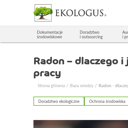
Dokumentacje
Doradztwo
Au
środowiskowe
i outsourcing
i p
Radon – dlaczego i
pracy
Strona główna
Baza wiedzy
Radon - dlacze
Doradztwo ekologiczne
Ochrona środowiska