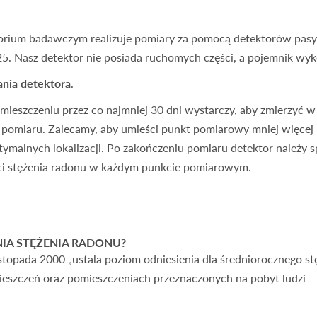
torium badawczym realizuje pomiary za pomocą detektorów pa
Nasz detektor nie posiada ruchomych części, a pojemnik wykon
nia detektora
.
eszczeniu przez co najmniej 30 dni wystarczy, aby zmierzyć w 
pomiaru. Zalecamy, aby umieści punkt pomiarowy mniej więcej
tymalnych lokalizacji. Po zakończeniu pomiaru detektor należy s
ości stężenia radonu w każdym punkcie pomiarowym.
NIA STĘŻENIA RADONU?
stopada 2000 „ustala poziom odniesienia dla średniorocznego s
szczeń oraz pomieszczeniach przeznaczonych na pobyt ludzi –