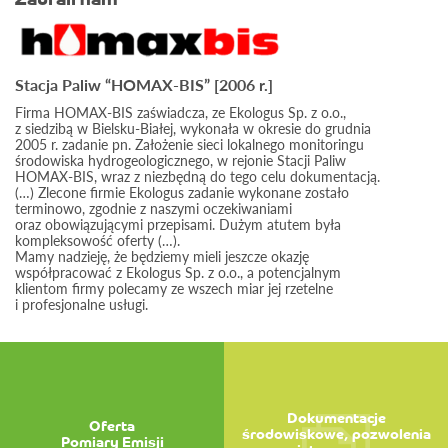
Zaufali nam
Stacja Paliw “HOMAX-BIS” [2006 r.]
Firma HOMAX-BIS zaświadcza, ze Ekologus Sp. z o.o.,
z siedzibą w Bielsku-Białej, wykonała w okresie do grudnia
2005 r. zadanie pn. Założenie sieci lokalnego monitoringu
środowiska hydrogeologicznego, w rejonie Stacji Paliw
HOMAX-BIS, wraz z niezbędną do tego celu dokumentacją.
(…) Zlecone firmie Ekologus zadanie wykonane zostało
terminowo, zgodnie z naszymi oczekiwaniami
oraz obowiązującymi przepisami. Dużym atutem była
kompleksowość oferty (…).
Mamy nadzieję, że będziemy mieli jeszcze okazję
współpracować z Ekologus Sp. z o.o., a potencjalnym
klientom firmy polecamy ze wszech miar jej rzetelne
i profesjonalne usługi.
Dokumentacje
Oferta
środowiskowe, pozwolenia
Pomiary Emisji