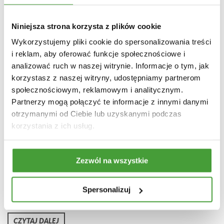
Niniejsza strona korzysta z plików cookie
Może Cię również zainteresować
Wykorzystujemy pliki cookie do spersonalizowania treści
i reklam, aby oferować funkcje społecznościowe i
analizować ruch w naszej witrynie. Informacje o tym, jak
korzystasz z naszej witryny, udostępniamy partnerom
społecznościowym, reklamowym i analitycznym.
Partnerzy mogą połączyć te informacje z innymi danymi
otrzymanymi od Ciebie lub uzyskanymi podczas
korzystania z ich usług.
29.12.2023
Zezwól na wszystkie
EKO check-lista na koniec 2023′ (i nie tylko)
Spersonalizuj
DORADZTWO EKOLOGICZNE
OCHRONA ŚRODOWISKA
PRZEPISY PRAWA
CZYTAJ DALEJ