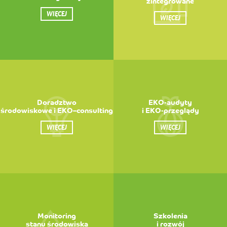
zintegrowane
WIĘCEJ
WIĘCEJ
Doradztwo
EKO-audyty
środowiskowe i EKO–consulting
i EKO-przeglądy
WIĘCEJ
WIĘCEJ
Monitoring
Szkolenia
stanu środowiska
i rozwój