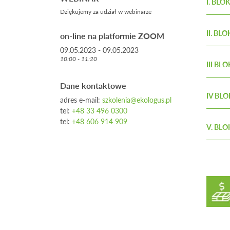
I. BLOK
Dziękujemy za udział w webinarze
Omó
w z
II. BLO
on-line na platformie ZOOM
09.05.2023 - 09.05.2023
Dla
10:00 - 11:20
Czy
III BLO
Jak
www.s
Dane kontaktowe
Lea
IV BLO
adres e-mail:
szkolenia@ekologus.pl
Preleg
Pro
Preleg
tel:
+48 33 496 0300
Rafał 
www.s
Marek 
tel:
+48 606 914 909
Preleg
V. BLO
Agata 
Preleg
Krzysz
Uczest