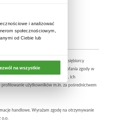
ołecznościowe i analizować
artnerom społecznościowym,
anymi od Ciebie lub
ratora danych osobowych - tj. przedsiębiorcy
ezwól na wszystkie
nych jest moja zgoda. Mam prawo wycofania zgody w
dostępu do moich danych osobowych, ich
je profilowanie użytkowników m.in. za pośrednictwem
formacje handlowe. Wyrażam zgodę na otrzymywanie
 o.o.