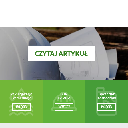
CZYTAJ ARTYKUŁ
Rekultywacje
BHP
Sprzedaż
i remediacje
i P.POŻ
sorbentów
WIĘCEJ
WIĘCEJ
WIĘCEJ