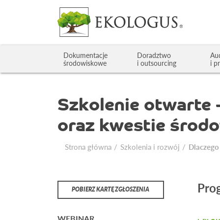
Dokumentacje
Doradztwo
Au
środowiskowe
i outsourcing
i p
Szkolenie otwarte 
oraz kwestie środo
Strona główna
Szkolenia i rozwój
Dlaczego
Pro
POBIERZ KARTĘ ZGŁOSZENIA
WEBINAR