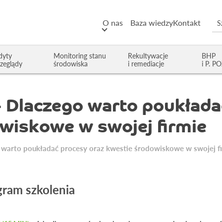
O nas
Baza wiedzy
Kontakt
dyty
Monitoring stanu
Rekultywacje
BHP
rzeglądy
środowiska
i remediacje
i P. P
- Dlaczego warto poukład
wiskowe w swojej firmie
 warto poukładać procesy oraz kwestie środowiskowe w swojej f
gram szkolenia