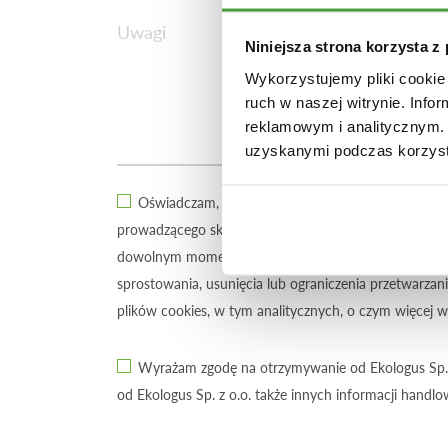
Uwagi
Niniejsza strona korzysta z
Wykorzystujemy pliki cookie 
ruch w naszej witrynie. Inf
reklamowym i analitycznym. 
uzyskanymi podczas korzysta
Oświadczam, iż ukończyłem/am 16 rok życia i zga
prowadzącego sklep/stronę), w celu obsługi mojego 
dowolnym momencie. Dane osobowe będą przetwarzan
sprostowania, usunięcia lub ograniczenia przetwarzan
plików cookies, w tym analitycznych, o czym więcej 
Wyrażam zgodę na otrzymywanie od Ekologus Sp. 
od Ekologus Sp. z o.o. także innych informacji handlo