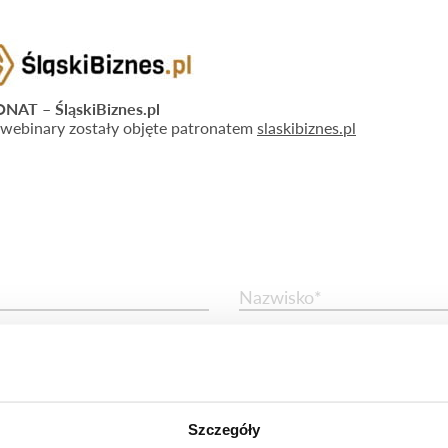
NAT – ŚląskiBiznes.pl
webinary zostały objęte patronatem
slaskibiznes.pl
Nazwisko*
Numer telefonu*
eśli nie dotyczy)
Szczegóły