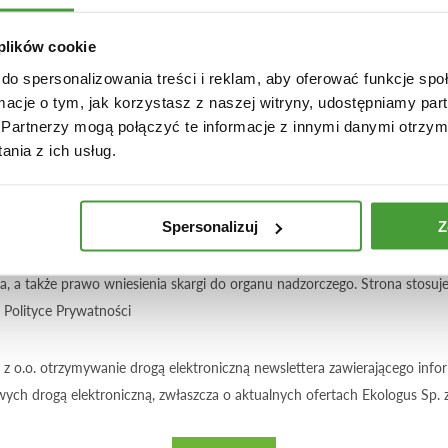
 plików cookie
do spersonalizowania treści i reklam, aby oferować funkcje sp
ormacje o tym, jak korzystasz z naszej witryny, udostępniamy p
Partnerzy mogą połączyć te informacje z innymi danymi otrzym
nia z ich usług.
dzam się na przetwarzanie moich danych osobowych przez (dane administ
Spersonalizuj
Z
zapytania. Podanie danych jest dobrowolne. Podstawą przetwarzania da
e do czasu obsługi zapytania. Mam prawo żądania od administratora 
ia, a także prawo wniesienia skargi do organu nadzorczego. Strona stosu
w
Polityce Prywatności
z o.o. otrzymywanie drogą elektroniczną newslettera zawierającego in
wych drogą elektroniczną, zwłaszcza o aktualnych ofertach Ekologus Sp. z