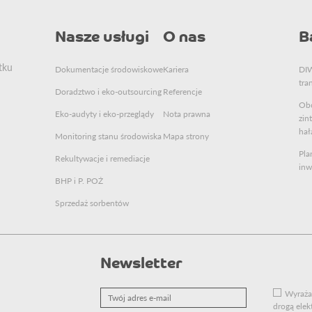
Nasze usługi
O nas
B
tku
Dokumentacje środowiskowe
Kariera
DIW
tra
Doradztwo i eko-outsourcing
Referencje
Obo
Eko-audyty i eko-przeglądy
Nota prawna
zin
hał
Monitoring stanu środowiska
Mapa strony
Pla
Rekultywacje i remediacje
inw
BHP i P. POŻ
Sprzedaż sorbentów
Newsletter
Twój
Wyraża
adres
drogą elek