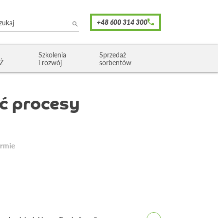
Szkolenia
Sprzedaż
OŻ
i rozwój
sorbentów
ać procesy
irmie