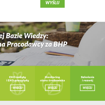
ej Bazie Wiedzy:
na Pracodawcy za BHP
EKO-audyty
Monitoring
Szkolenia
i EKO-przeglądy
stanu środowiska
i rozwój
WIĘCEJ
WIĘCEJ
WIĘCEJ