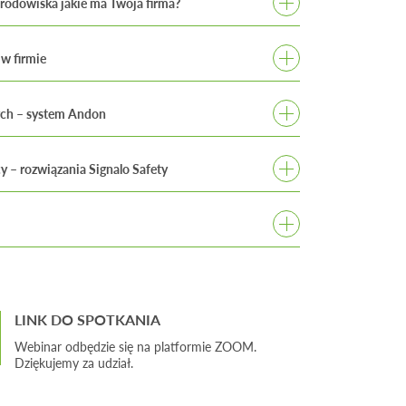
rodowiska jakie ma Twoja firma?
biorcach względem wymagań prawnych
w firmie
,
rodowiskowy?
nych – system Andon
 odpadów,
i wyciekami substancji niebezpiecznych.
 – rozwiązania Signalo Safety
ądowi?
LINK DO SPOTKANIA
Webinar odbędzie się na platformie ZOOM.
Dziękujemy za udział.