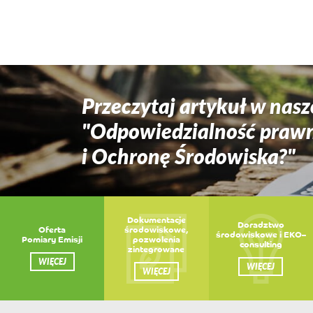
Przeczytaj artykuł w nasz
"Odpowiedzialność praw
i Ochronę Środowiska?"
Dokumentacje
Doradztwo
Oferta
środowiskowe,
środowiskowe i EKO–
Pomiary Emisji
pozwolenia
consulting
zintegrowane
WIĘCEJ
WIĘCEJ
WIĘCEJ