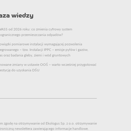
aza wiedzy
ASS od 2026 roku: co zmienia cyfrowy system
nsgranicznego przemieszczania odpadów?
wiązki pomiarowe instalacji wymagającej pozwolenia
tegrowanego – tzw. Instalacji IPPC – emisje pyłów i gazów,
as oraz badania gleby, ziemi i wód gruntowych
nowane zmiany w ustawie OOŚ – warto wcześniej przygotować
estycję do uzyskania DŚU
m zgodę na otrzymywanie od Ekologus Sp. z o.o. otrzymywanie
troniczną newslettera zawierającego informacje handlowe.