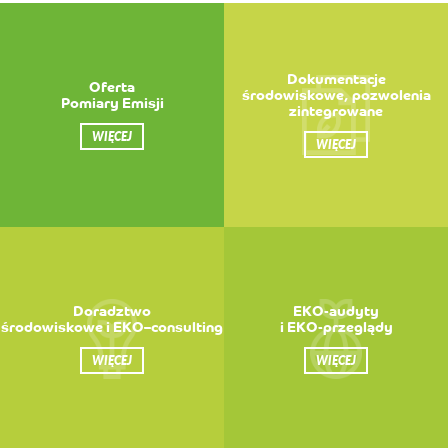
Dokumentacje
Oferta
środowiskowe, pozwolenia
Pomiary Emisji
zintegrowane
WIĘCEJ
WIĘCEJ
Doradztwo
EKO-audyty
środowiskowe i EKO–consulting
i EKO-przeglądy
WIĘCEJ
WIĘCEJ