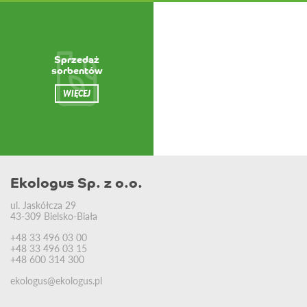
Sprzedaż
sorbentów
WIĘCEJ
Ekologus Sp. z o.o.
ul. Jaskółcza 29
43-309 Bielsko-Biała
+48 33 496 03 00
+48 33 496 03 15
+48 600 314 300
ekologus@ekologus.pl