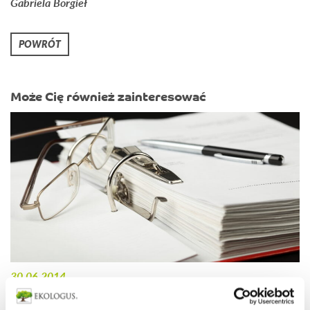
Gabriela Borgieł
POWRÓT
Może Cię również zainteresować
30.06.2014
Prawo Zamówień Publicznych w praktyce błędy w opisie
przedmiotu zamówienia a kary umowne