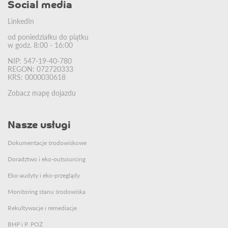
Social media
LinkedIn
od poniedziałku do piątku
w godz. 8:00 - 16:00
NIP: 547-19-40-780
REGON: 072720333
KRS: 0000030618
Zobacz mapę dojazdu
Nasze usługi
Dokumentacje środowiskowe
Doradztwo i eko-outsourcing
Eko-audyty i eko-przeglądy
Monitoring stanu środowiska
Rekultywacje i remediacje
BHP i P. POŻ