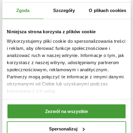
Zgoda
Szczegóły
O plikach cookies
PRZEPISY PRAWA
CZYTAJ DALEJ
Niniejsza strona korzysta z plików cookie
Wykorzystujemy pliki cookie do spersonalizowania treści
i reklam, aby oferować funkcje społecznościowe i
analizować ruch w naszej witrynie. Informacje o tym, jak
korzystasz z naszej witryny, udostępniamy partnerom
społecznościowym, reklamowym i analitycznym.
Partnerzy mogą połączyć te informacje z innymi danymi
otrzymanymi od Ciebie lub uzyskanymi podczas
korzystania z ich usług.
03.08.2023
Fundusze Europejskie dla województwa śląskiego 2021-
Zezwól na wszystkie
2027 – wsparcie MŚP na rzecz transformacji
OCHRONA ŚRODOWISKA
PRZEPISY PRAWA
WYDARZENIA
Spersonalizuj