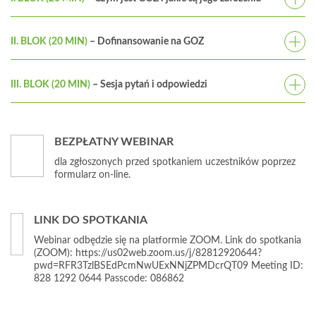
Obowiązki przedsiębiorców w zakresie ochrony
środowiska.
II. BLOK (20 MIN)
– Dofinansowanie na GOZ
Konsekwencje prawne i karne za nie wdrożenie tych
Co będzie finansowane w ramach programu GOZ?
wymagań.
O jakich kwotach dofinansowania dla mojej firmy mogę
Jakie przewagi konkurencyjne daje wdrożenie strategii
III. BLOK (20 MIN)
– Sesja pytań i odpowiedzi
liczyć?
biznesowej GOZ.
Uczestnicy mogą zadawać bezpośrednio pytania
Jaka jest perspektywa dofinansowań na najbliższe lata?
Jakie mogą być kierunki transformacji i zakresy zmian
prelegentom.
przedsiębiorstwa w obszarze ochrony środowiska,
Prelegent:
zgodne z nurtem GOZ.
BEZPŁATNY WEBINAR
Paweł Baczewski, IPMB Managent Kraków
Opracowanie modelu biznesowego GOZ i jego
dla zgłoszonych przed spotkaniem uczestników poprzez
wdrożenie.
formularz on-line.
Prelegent:
Anna Buchta, Prezes Zarządu Ekologus Sp. z o.o.
LINK DO SPOTKANIA
Webinar odbędzie się na platformie ZOOM. Link do spotkania
(ZOOM): https://us02web.zoom.us/j/82812920644?
pwd=RFR3TzlBSEdPcmNwUExNNjZPMDcrQT09 Meeting ID:
828 1292 0644 Passcode: 086862