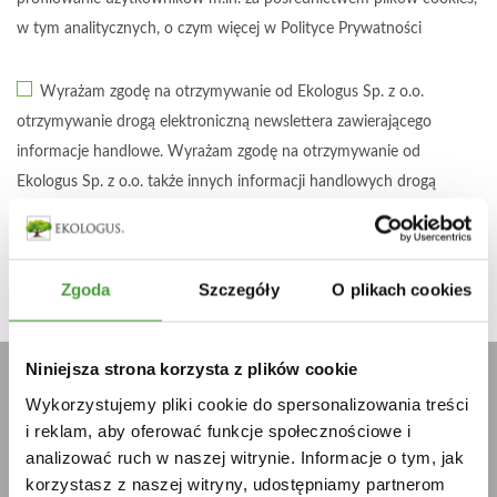
w tym analitycznych, o czym więcej w
Polityce Prywatności
Wyrażam zgodę na otrzymywanie od Ekologus Sp. z o.o.
otrzymywanie drogą elektroniczną newslettera zawierającego
informacje handlowe. Wyrażam zgodę na otrzymywanie od
Ekologus Sp. z o.o. także innych informacji handlowych drogą
elektroniczną, zwłaszcza o aktualnych ofertach Ekologus Sp. z o.o.
Zgoda
Szczegóły
O plikach cookies
Niniejsza strona korzysta z plików cookie
Przeczytaj artykuł w naszej Bazie Wiedzy:
"Europejski Zielony Ład - co to takiego?"
Wykorzystujemy pliki cookie do spersonalizowania treści
i reklam, aby oferować funkcje społecznościowe i
analizować ruch w naszej witrynie. Informacje o tym, jak
CZYTAJ ARTYKUŁ
korzystasz z naszej witryny, udostępniamy partnerom