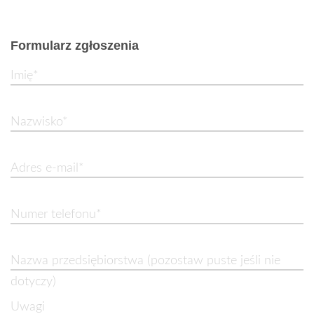
Formularz zgłoszenia
Imię*
Nazwisko*
Adres e-mail*
Numer telefonu*
Nazwa przedsiębiorstwa (pozostaw puste jeśli nie
dotyczy)
Uwagi