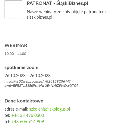
PATRONAT - ŚląskiBiznes.pl
Nasze webinary zostały objęte
patronatem
slaskibiznes.pl
WEBINAR
10:00 - 11:00
spotkanie zoom
26.10.2023 - 26.10.2023
https://us02web.zoom.us/j/82812920644?
pwd=RFR3TzlBSEdPcmNwUExNNjZPMDcrQT09
Dane kontaktowe
adres e-mail:
szkolenia@ekologus.pl
tel:
+48 33 496 0300
tel:
+48 606 914 909