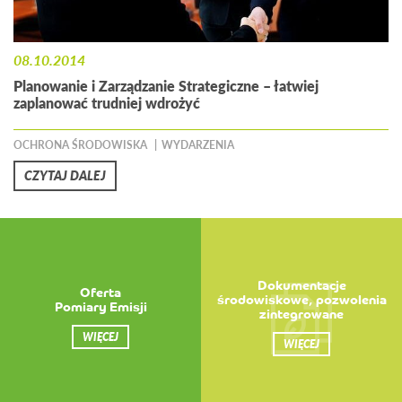
08.10.2014
Planowanie i Zarządzanie Strategiczne – łatwiej
zaplanować trudniej wdrożyć
OCHRONA ŚRODOWISKA
WYDARZENIA
CZYTAJ DALEJ
Dokumentacje
Oferta
środowiskowe, pozwolenia
Pomiary Emisji
zintegrowane
WIĘCEJ
WIĘCEJ