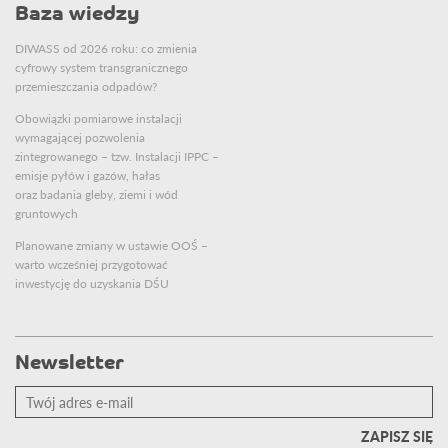
Baza wiedzy
DIWASS od 2026 roku: co zmienia
cyfrowy system transgranicznego
przemieszczania odpadów?
Obowiązki pomiarowe instalacji
wymagającej pozwolenia
zintegrowanego – tzw. Instalacji IPPC –
emisje pyłów i gazów, hałas
oraz badania gleby, ziemi i wód
gruntowych
Planowane zmiany w ustawie OOŚ –
warto wcześniej przygotować
inwestycję do uzyskania DŚU
Newsletter
Twój
adres
e-
mail