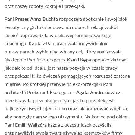
oraz naszej roboty koktajle i przekąski.
Pani Prezes
Anna Buchta
rozpoczęła spotkanie i swój blok
tematyczny „Sztuka budowania dobrych relacji wokół
siebie” poprowadziła w ciekawej formie otwartego
coachingu. Każda z Pań pracowała indywidualnie
oraz w parach wybierając własny cel, który analizowała.
Następnie Pan fizjoterapeuta
Kamil Kępa
opowiedział nam
jak daleko od ideału jest nasza pozycja w czasie pracy
oraz pokazał kilka ćwiczeń pomagających rozruszać zastane
mięśnie. Po krótkiej przerwie na eko-przekąski Pani
architekt i Prokurent Ekologusa –
Agata Jendrusiewicz,
przedstawiła prezentację o tym, jak to porządek jest
najlepszym (wy)strojem domu oraz jak aranżować wnętrza,
aby pomogły nam w jego utrzymaniu. Na koniec pod okiem
Pani
Emilii Waligóra
każda z uczestniczek oczyściła
oraz nawilżyła swoją twarz używając kosmetyków firmy