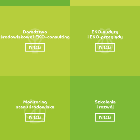
Doradztwo
EKO-audyty
środowiskowe i EKO–consulting
i EKO-przeglądy
WIĘCEJ
WIĘCEJ
Monitoring
Szkolenia
stanu środowiska
i rozwój
WIĘCEJ
WIĘCEJ