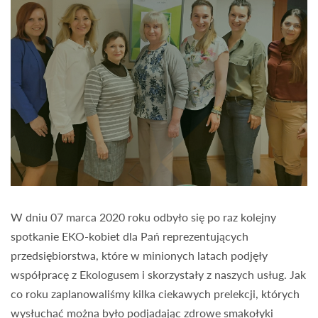
W dniu 07 marca 2020 roku odbyło się po raz kolejny
spotkanie EKO-kobiet dla Pań reprezentujących
przedsiębiorstwa, które w minionych latach podjęły
współpracę z Ekologusem i skorzystały z naszych usług. Jak
co roku zaplanowaliśmy kilka ciekawych prelekcji, których
wysłuchać można było podjadając zdrowe smakołyki