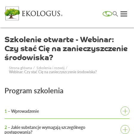
Szkolenie otwarte - Webinar:
Czy stać Cię na zanieczyszczenie
środowiska?
Strona główna
Szkolenia i rozwój
Webinar: Czy stać Cię na zanieczyszczenie środowiska?
Program szkolenia
1
– Wprowadzenie
1.
Dlaczego dziś mówimy o wyciekach i zagrożeniach
w zakładach?
2
– Jakie substancje wymagają szczególnego
postępowania?