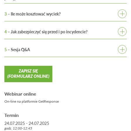
1. Gdzie najczęściej dochodzi do wycieków?
3
– Ile może kosztować wyciek?
2. Typowe błędy i zaniedbania.
3. Jakie substancje są najbardziej ryzykowane?
1. Przegląd przepisów i możliwych kar finansowych (WIOŚ,
PIP).
4
– Jak zabezpieczyć się przed i po incydencie?
2. Straty wizerunkowe, przestoje, zniszczenia mienia,
1. Prewencja: szkolenia wewnętrznem audyty
uszczerbek na zdrowiu i zanieczyszczenie środowiska.
bezpieczeństwa, przygotowanie procedur.
5
– Sesja Q&A
3. Jaką odpowiedzialność może ponieść pracownik a jaką
2. Reakcja: sorbenty – minimalne wyposażenie zakładu
pracodawca?
1. Odpowiedzi na pytania uczestników.
na wypadek wycieku.
2. Możliwość omówienia konkretnych przypadków
3. Dlaczego “papierowa” prcedura to za mało?
ZAPISZ SIĘ
i wyzwań.
(FORMULARZ ONLINE)
4. Case study.
Webinar online
On-line na platformie GetResponse
Termin
24.07.2025 - 24.07.2025
godz. 12:00-12:45