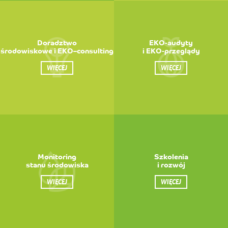
Doradztwo
EKO-audyty
środowiskowe i EKO–consulting
i EKO-przeglądy
WIĘCEJ
WIĘCEJ
Monitoring
Szkolenia
stanu środowiska
i rozwój
WIĘCEJ
WIĘCEJ