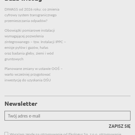
DIWASS od 2026 roku: co zmienia
cyfrowy system transgranicznego
przemieszczania odpadów?
Obowiązki pomiarowe instalacji
wymagającej pozwolenia
zintegrowanego – tzw. Instalacji IPPC –
emisje pyłów i gazów, hałas
oraz badania gleby, ziemi i wód
gruntowych
Planowane zmiany w ustawie OOŚ –
warto wcześniej przygotować
inwestycję do uzyskania DŚU
Newsletter
Twój
adres
e-
mail
Wyrażam zgodę na otrzymywanie od Ekologus Sp. z o.o. otrzymywanie