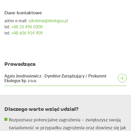
Dane kontaktowe
adres e-mail:
szkolenia@ekologus.pl
tel:
+48 33 496 0300
tel:
+48 606 914 909
Prowadząca
Agata Jendrusiewicz - Dyrektor Zarządzający / Prokurent
Ekologus Sp. z o.o.
Absolwentka studiów inżynierskich Akademii Śląskiej
w Katowicach oraz Akademii Krakowskiej, gdzie uzyskała
tytuł magistra na kierunku Architektura i Urbanistyka. W
Dlaczego warto wziąć udział?
ramach spółki Ekologus bierze udział w projektach
Rozpoznasz potencjalne zagrożenia – zwiększysz swoją
związanych z zrównoważonym raportowaniem, oceną
świadomość w przypadku zagrożenia oraz dowiesz się jak
stanu jakości środowiska gruntowo-wodnego, stałą