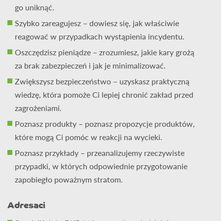
go uniknąć.
obsługą przedsiębiorstw w zakresie środowiskowym oraz w
Szybko zareagujesz – dowiesz się, jak właściwie
eko-przeglądach zakładów – wspiera w weryfikacji
reagować w przypadkach wystąpienia incydentu.
spełniania wymagań dotyczących środowiska pracy,
składowania surowców i odpadów niebezpiecznych.
Od
Oszczędzisz pieniądze – zrozumiesz, jakie kary grożą
2017 roku koordynuje dział związany z dostarczaniem usług
za brak zabezpieczeń i jak je minimalizować.
szkoleniowo-rozwojowych dla biznesu oraz dział sprzedaży
Zwiększysz bezpieczeństwo – uzyskasz praktyczną
produktów zabezpieczających zakłady przed potencjalnymi
wiedzę, która pomoże Ci lepiej chronić zakład przed
wyciekami.
Od 2024 roku jest prezesem Fundacji EKO
zagrożeniami.
Kompetencje – odpowiedzialni i świadomi środowiska.
Poznasz produkty – poznasz propozycje produktów,
które mogą Ci pomóc w reakcji na wycieki.
Poznasz przykłady – przeanalizujemy rzeczywiste
przypadki, w których odpowiednie przygotowanie
zapobiegło poważnym stratom.
Adresaci