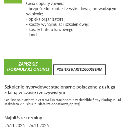
Przepisy wykonawcze do ustawy Prawo Ochrony
Cena dopłaty zawiera:
Środowiska związane z transpozycją dyrektywy
- bezpośredni kontakt z wykładowcą prowadzącym
2015/2193/UE w sprawie ograniczenia emisji niektórych
szkolenie;
zanieczyszczeń do powietrza ze średnich obiektów
- opieka organizatora;
energetycznego spalania (MCP).
- koszty wynajmu sali szkoleniowej;
- koszty bufetu kawowego;
Obowiązki wynikające z Prawa Ochrony Środowiska
- lunch.
w zakresie sprawozdawczości:
sprawozdania z prowadzonych ciągłych i okresowych
pomiarów wielkości emisji;
opłaty za korzystanie ze środowiska;
sprawozdania z emisji do KOBiZE;
ZAPISZ SIĘ
bilans LZO.
(FORMULARZ ONLINE)
POBIERZ KARTĘ ZGŁOSZENIA
Szkolenie hybrydowe: stacjonarne połączone z usługą
zdalną w czasie rzeczywistym
On-line na platformie ZOOM lub stacjonarnie w siedzibie firmy Ekologus - ul.
Jaskółcza 29, Bielsko-Biała (za dodatkową opłatą)
Najbliższe terminy
25.11.2026 - 26.11.2026