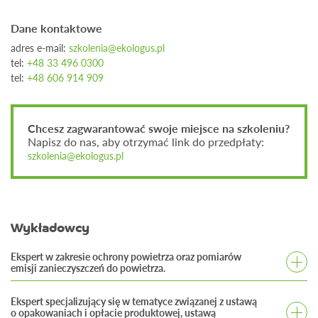
Dane kontaktowe
adres e-mail:
szkolenia@ekologus.pl
tel:
+48 33 496 0300
tel:
+48 606 914 909
Chcesz zagwarantować swoje miejsce na szkoleniu?
Napisz do nas, aby otrzymać link do przedpłaty:
szkolenia@ekologus.pl
Wykładowcy
Ekspert w zakresie ochrony powietrza oraz pomiarów
emisji zanieczyszczeń do powietrza.
Autor wielu publikacji m.in. na temat wpływu dioksyn
Ekspert specjalizujący się w tematyce związanej z ustawą
na środowisko, emisji zanieczyszczeń z instalacji
o opakowaniach i opłacie produktowej, ustawą