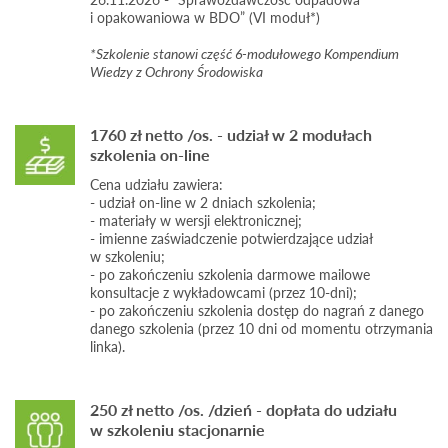
Zwolnienia z nowej opłaty;
w związku z wymaganiami emisyjnych IED (Przejściowy
i opakowaniowa w BDO” (VI moduł*)
System kaucyjny – jakie podmioty są obowiązane
Plan Krajowy, derogacja 17500, derogacja
uczestniczyć oraz jakie są zwolnione.
*Szkolenie stanowi część 6-modułowego Kompendium
ciepłownicza);
Produkty jednorazowego użytku z tworzyw
Wiedzy z Ochrony Środowiska
zasady łączenia źródeł spalania paliw.
sztucznych, opłata SUP
Definicje ustawowe;
Standardy emisyjne i pomiary wielkości emisji.
Szczegółowe wymagania rozporządzenia z 1 marca 2018
Opłata Konsumencka SUP;
1760 zł netto /os. - udział w 2 modułach
r. w sprawie standardów emisyjnych dla niektórych
Opłata Producencka SUP;
szkolenia on-line
rodzajów instalacji, źródeł spalania paliw oraz urządzeń
Opłata za kampanie edukacyjne SUP .
spalania lub współspalania odpadów oraz rozporządzenia
Cena udziału zawiera:
Praca na indywidualnym koncie w Bazie BDO
z 7 września 2021 r. w sprawie wymagań w zakresie
- udział on-line w 2 dniach szkolenia;
Moduły do prowadzenia ewidencji odpadów;
prowadzenia pomiarów wielkości emisji oraz pomiarów
- materiały w wersji elektronicznej;
Sporządzanie sprawozdań w BDO;
ilości pobieranej wody – dotyczące:
- imienne zaświadczenie potwierdzające udział
w szkoleniu;
Opakowania i produkty w opakowaniach;
instalacji spalania paliw;
- po zakończeniu szkolenia darmowe mailowe
Produkty (oleje, opony, smary);
instalacji spalania i współspalania odpadów;
konsultacje z wykładowcami (przez 10-dni);
SUP;
- po zakończeniu szkolenia dostęp do nagrań z danego
instalacji, w których używane są rozpuszczalniki
danego szkolenia (przez 10 dni od momentu otrzymania
Baterie i akumulatory;
organiczne zawierające LZO (procesy
linka).
rozpuszczalnikowe, do których stosuje się wymagania
Sprzęt elektryczny i elektroniczny;
w zakresie standardów emisyjnych, warunki uznawania
Wytwórca odpadów.
standardów za dotrzymane oraz odstępstwa od
standardów, plany obniżenia emisji – warunki i zasady
250 zł netto /os. /dzień - dopłata do udziału
stosowania planów, pomiary wielkości emisji LZO).
w szkoleniu stacjonarnie