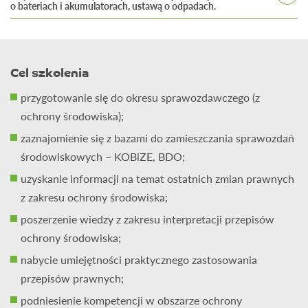
o bateriach i akumulatorach, ustawą o odpadach.
do powietrza, pomiarów emisyjnych. Prowadzi szkolenia
Posiada ponad 14-letni staż pracy w administracji
z zakresu emisji zanieczyszczeń do powietrza, metod jej
publicznej. Inżynier ochrony środowiska (absolwent
ograniczenia, pomiarów emisji, instalacji do termicznego
Politechniki Częstochowskiej i Uniwersytetu Śląskiego)
przekształcania odpadów, ocen o oddziaływaniu
Cel szkolenia
oraz wieloletnie praktyczne doświadczenie wykładowcy
na środowisko w procesach inwestycyjnych. Posiada
przygotowanie się do okresu sprawozdawczego (z
i szkoleniowca w zakresie ochrony środowiska.
wieloletnie doświadczenie praktyczne w zakresie
ochrony środowiska);
projektowania, nadzoru nad wykonaniem
zaznajomienie się z bazami do zamieszczania sprawozdań
oraz uruchamianiem instalacji/urządzeń do oczyszczania
środowiskowych – KOBiZE, BDO;
powietrza. Współautor wielu opracowań środowiskowych
i analiz eksperckich, także w zakresie ocen oddziaływania
uzyskanie informacji na temat ostatnich zmian prawnych
na środowisko.
z zakresu ochrony środowiska;
poszerzenie wiedzy z zakresu interpretacji przepisów
ochrony środowiska;
nabycie umiejętności praktycznego zastosowania
przepisów prawnych;
podniesienie kompetencji w obszarze ochrony