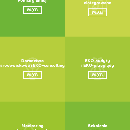
Pomiary Emisji
zintegrowane
WIĘCEJ
WIĘCEJ
Doradztwo
EKO-audyty
środowiskowe i EKO–consulting
i EKO-przeglądy
WIĘCEJ
WIĘCEJ
Monitoring
Szkolenia