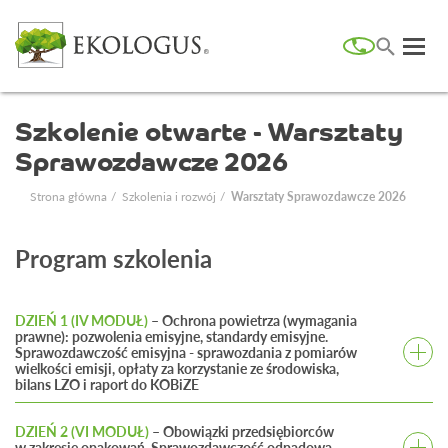
Szkolenie otwarte - Warsztaty
Sprawozdawcze 2026
Strona główna
Szkolenia i rozwój
Warsztaty Sprawozdawcze 2026
Program szkolenia
DZIEŃ 1 (IV MODUŁ)
– Ochrona powietrza (wymagania
prawne): pozwolenia emisyjne, standardy emisyjne.
Sprawozdawczość emisyjna - sprawozdania z pomiarów
wielkości emisji, opłaty za korzystanie ze środowiska,
bilans LZO i raport do KOBiZE
Obowiązki i wymagania wynikające z ustawy Prawo
ochrony środowiska:
DZIEŃ 2 (VI MODUŁ)
– Obowiązki przedsiębiorców
w zakresie opakowań. Sprawozdawczość odpadowa