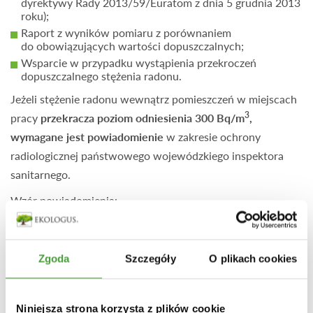
dyrektywy Rady 2013/59/Euratom z dnia 5 grudnia 2013
roku);
Raport z wyników pomiaru z porównaniem
do obowiązujących wartości dopuszczalnych;
Wsparcie w przypadku wystąpienia przekroczeń
dopuszczalnego stężenia radonu.
Jeżeli stężenie radonu wewnątrz pomieszczeń w miejscach
3
pracy
przekracza poziom odniesienia 300 Bq/m
,
wymagane jest powiadomienie
w zakresie ochrony
radiologicznej państwowego wojewódzkiego inspektora
sanitarnego.
Wzór powiadomienia:
https://www.gov.pl/attachment/f38b90cc-cadb-4709-
b821-db46fbcd0d21
Zgoda
Szczegóły
O plikach cookies
POWRÓT
Niniejsza strona korzysta z plików cookie