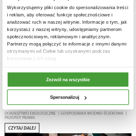
Wykorzystujemy pliki cookie do spersonalizowania treści
Może Cię również zainteresować
i reklam, aby oferować funkcje społecznościowe i
analizować ruch w naszej witrynie. Informacje o tym, jak
korzystasz z naszej witryny, udostępniamy partnerom
społecznościowym, reklamowym i analitycznym.
Partnerzy mogą połączyć te informacje z innymi danymi
otrzymanymi od Ciebie lub uzyskanymi podczas
korzystania z ich usług.
Zezwól na wszystkie
24.07.2024
Spersonalizuj
Operat wodnoprawny – wszystko co musisz wiedzieć
DORADZTWO EKOLOGICZNE
GOSPODARKA WODNO-ŚCIEKOWA
PRZEPISY PRAWA
CZYTAJ DALEJ