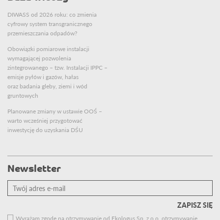
DIWASS od 2026 roku: co zmienia
cyfrowy system transgranicznego
przemieszczania odpadów?
Obowiązki pomiarowe instalacji
wymagającej pozwolenia
zintegrowanego – tzw. Instalacji IPPC –
emisje pyłów i gazów, hałas
oraz badania gleby, ziemi i wód
gruntowych
Planowane zmiany w ustawie OOŚ –
warto wcześniej przygotować
inwestycję do uzyskania DŚU
Newsletter
Twój
adres
e-
mail
Wyrażam zgodę na otrzymywanie od Ekologus Sp. z o.o. otrzymywanie