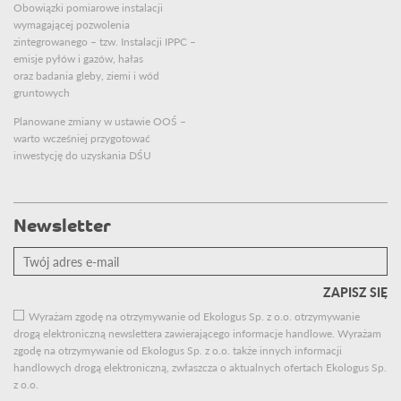
Obowiązki pomiarowe instalacji
wymagającej pozwolenia
zintegrowanego – tzw. Instalacji IPPC –
emisje pyłów i gazów, hałas
oraz badania gleby, ziemi i wód
gruntowych
Planowane zmiany w ustawie OOŚ –
warto wcześniej przygotować
inwestycję do uzyskania DŚU
Newsletter
Twój
adres
e-
mail
Wyrażam zgodę na otrzymywanie od Ekologus Sp. z o.o. otrzymywanie
drogą elektroniczną newslettera zawierającego informacje handlowe. Wyrażam
zgodę na otrzymywanie od Ekologus Sp. z o.o. także innych informacji
handlowych drogą elektroniczną, zwłaszcza o aktualnych ofertach Ekologus Sp.
z o.o.