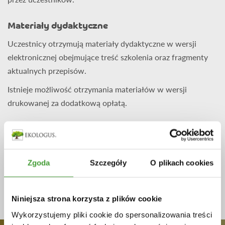
Materiały dydaktyczne
Uczestnicy otrzymują materiały dydaktyczne w wersji
elektronicznej obejmujące treść szkolenia oraz fragmenty
aktualnych przepisów.
Istnieje możliwość otrzymania materiałów w wersji
drukowanej za dodatkową opłatą.
Czas trwania
1 dzień 7 godzin zegarowych (w tym 8h lekcyjnych
wykładów + dwie krótsze przerwy kawowe i jedna dłuższa
Zgoda
Szczegóły
O plikach cookies
obiadowa).
Szkolenie prowadzone w godzinach 8.30-15.30.
Niniejsza strona korzysta z plików cookie
Wykorzystujemy pliki cookie do spersonalizowania treści