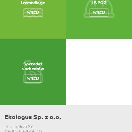
i remediacje
i P.POŻ
WIĘCEJ
WIĘCEJ
Sprzedaż
sorbentów
WIĘCEJ
Ekologus Sp. z o.o.
ul. Jaskółcza 29
43-309 Bielsko-Biała