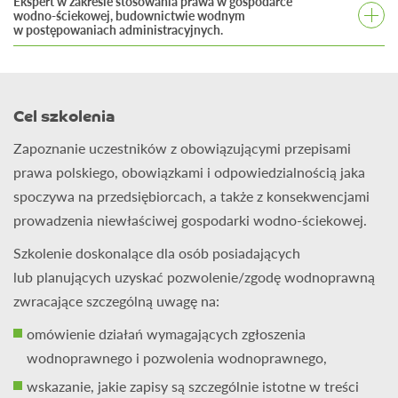
Ekspert w zakresie stosowania prawa w gospodarce
wodno-ściekowej, budownictwie wodnym
w postępowaniach administracyjnych.
Ma ponad 24 lata stażu pracy w administracji publicznej –
doświadczenie zawodowe zdobywał w Śląskim Urzędzie
Wojewódzkim w Wydziale Ochrony Środowiska oraz w
Cel szkolenia
Starostwie Powiatowym jako Naczelnik w Wydziale
Zapoznanie uczestników z obowiązującymi przepisami
Ochrony Środowiska Rolnictwa i Leśnictwa. Absolwent
prawa polskiego, obowiązkami i odpowiedzialnością jaka
Wydziału Nauk o Ziemi Uniwersytetu Śląskiego, kierunku
spoczywa na przedsiębiorcach, a także z konsekwencjami
geologia. Posiadane uprawnienia geologiczne z zakresu
prowadzenia niewłaściwej gospodarki wodno-ściekowej.
hydrogeologii kategorii V, geologii inżynierskiej kategorii VII
oraz geologii złożowej kategorii III. Z ramienia Powiatu
Szkolenie doskonalące dla osób posiadających
Gliwickiego przewodniczący Komisji Ekologii Śląskiego
lub planujących uzyskać pozwolenie/zgodę wodnoprawną
Związku Gmin i Powiatów oraz członek Komisji Geologii
zwracające szczególną uwagę na:
i Górnictwa Śląskiego Związku Gmin i Powiatów.
omówienie działań wymagających zgłoszenia
wodnoprawnego i pozwolenia wodnoprawnego,
wskazanie, jakie zapisy są szczególnie istotne w treści