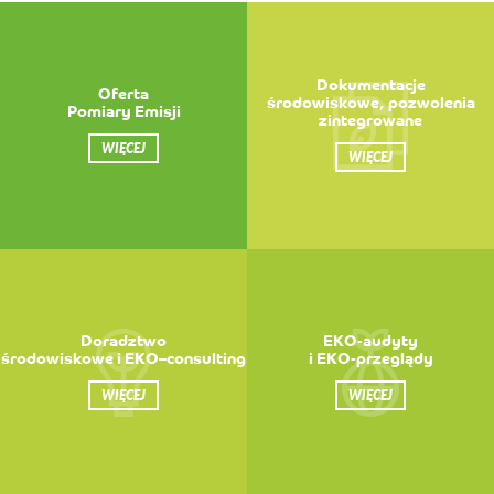
Dokumentacje
Oferta
środowiskowe, pozwolenia
Pomiary Emisji
zintegrowane
WIĘCEJ
WIĘCEJ
Doradztwo
EKO-audyty
środowiskowe i EKO–consulting
i EKO-przeglądy
WIĘCEJ
WIĘCEJ