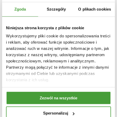
wirowanie, odparowanie pod próżnią,
ponowna obróbka,
Zgoda
Szczegóły
O plikach cookies
regeneracja głęboka (re-rafinacja),
użycie olejów wprost jako paliwo.
Niniejsza strona korzysta z plików cookie
Wykorzystujemy pliki cookie do spersonalizowania treści
Unieszkodliwienie
dopuszcza się jedynie w sytuacji, gdy
i reklam, aby oferować funkcje społecznościowe i
regeneracja lub inne procesy odzysku olejów odpadowych
analizować ruch w naszej witrynie. Informacje o tym, jak
są niemożliwe.
korzystasz z naszej witryny, udostępniamy partnerom
społecznościowym, reklamowym i analitycznym.
Partnerzy mogą połączyć te informacje z innymi danymi
Zapraszamy do współpracy
otrzymanymi od Ciebie lub uzyskanymi podczas
korzystania z ich usług.
Przedsiębiorco, jeżeli jesteś zainteresowany produktami
do bezpiecznego magazynowania olejów przepracowanych
lub w razie wycieku chcesz posiadać odpowiednie środki
Zezwól na wszystkie
do bezpiecznego ich usuwania, skontaktuj się Nami.
Spersonalizuj
Firma Ekologus posiada szeroki asortyment środków