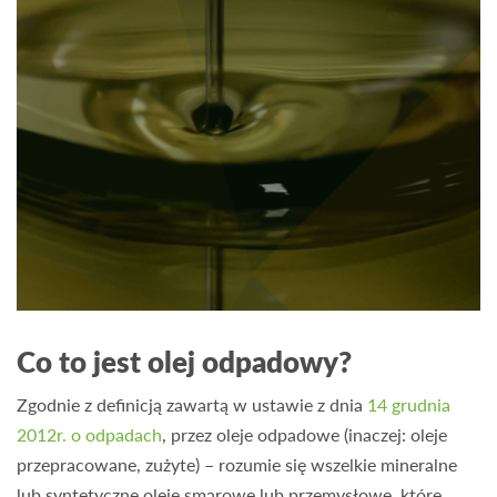
Co to jest olej odpadowy?
Zgodnie z definicją zawartą w ustawie z dnia
14 grudnia
2012r. o odpadach
, przez oleje odpadowe (inaczej: oleje
przepracowane, zużyte) – rozumie się wszelkie mineralne
lub syntetyczne oleje smarowe lub przemysłowe, które