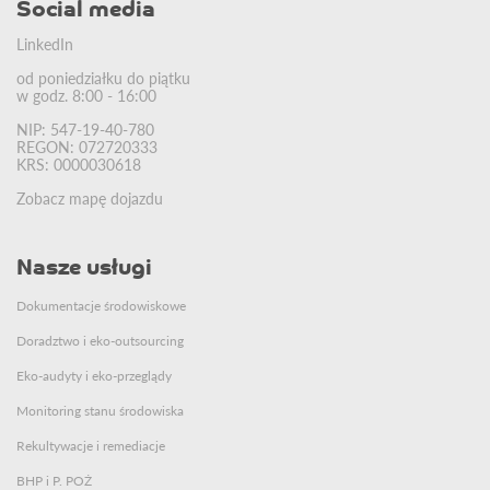
Social media
LinkedIn
od poniedziałku do piątku
w godz. 8:00 - 16:00
NIP: 547-19-40-780
REGON: 072720333
KRS: 0000030618
Zobacz mapę dojazdu
Nasze usługi
Dokumentacje środowiskowe
Doradztwo i eko-outsourcing
Eko-audyty i eko-przeglądy
Monitoring stanu środowiska
Rekultywacje i remediacje
BHP i P. POŻ