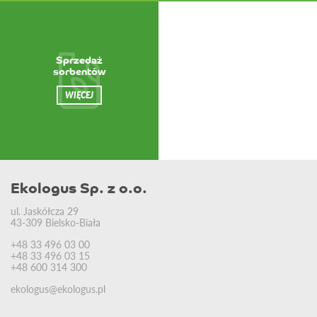
Sprzedaż
sorbentów
WIĘCEJ
Ekologus Sp. z o.o.
ul. Jaskółcza 29
43-309 Bielsko-Biała
+48 33 496 03 00
+48 33 496 03 15
+48 600 314 300
ekologus@ekologus.pl