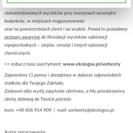
do zabezpieczania stanowisk pracy i prewencji na wypadek
niekontrolowanych wycieków przy maszynach wewnątrz
budynków, w miejscach magazynowania
oraz na powierzchniach ziemi i na wodzie.
Ponad to posiadamy
zestawy awaryjne
do likwidacji wycieków substancji
ropopochodnych – olejów, emulsji i innych substancji
chemicznych.
>> zobacz nasz asortyment:
www.ekologus.pl/sorbenty
Zapewnimy Ci pomoc i doradztwo w doborze odpowiednich
środków dla Twojego Zakładu.
Zadzwoń albo wyślij zapytanie ofertowe, a My przedstawimy
ofertę dobraną do Twoich potrzeb:
kom: +48 606 914 909 | mail:
sorbenty@ekologus.pl
Autor opracowania: