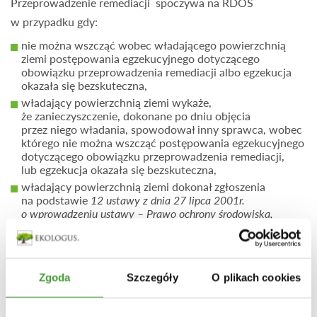
Przeprowadzenie remediacji spoczywa na RDOŚ
w przypadku gdy:
nie można wszcząć wobec władającego powierzchnią
ziemi postępowania egzekucyjnego dotyczącego
obowiązku przeprowadzenia remediacji albo egzekucja
okazała się bezskuteczna,
władający powierzchnią ziemi wykaże,
że zanieczyszczenie, dokonane po dniu objęcia
przez niego władania, spowodował inny sprawca, wobec
którego nie można wszcząć postępowania egzekucyjnego
dotyczącego obowiązku przeprowadzenia remediacji,
lub egzekucja okazała się bezskuteczna,
władający powierzchnią ziemi dokonał zgłoszenia
na podstawie
12 ustawy
z dnia 27 lipca 2001r.
o wprowadzeniu ustawy – Prawo ochrony środowiska,
ustawy o odpadach oraz o zmianie niektórych ustaw (Dz.U.
poz.1085, z późn. zm.32)
oraz starosta uwzględnił
zgłoszenie w rejestrze zawierającym informacje
o terenach, na których stwierdzono przekroczenie
Zgoda
Szczegóły
O plikach cookies
standardów jakości gleby lub ziemi, z wyszczególnieniem
terenów, na których obowiązek rekultywacji obciążał
starostę,