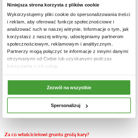
z uwagi na zagrożenie dla zdrowia ludzi lub możliwość
Niniejsza strona korzysta z plików cookie
zaistnienia nieodwracalnych szkód w środowisku jest
konieczne niezwłoczne jej przeprowadzenie.
Wykorzystujemy pliki cookie do spersonalizowania treści
i reklam, aby oferować funkcje społecznościowe i
analizować ruch w naszej witrynie. Informacje o tym, jak
W celu przeprowadzenia remediacji historycznego
korzystasz z naszej witryny, udostępniamy partnerom
społecznościowym, reklamowym i analitycznym.
zanieczyszczenia powierzchni ziemi właściciel gruntu
Partnerzy mogą połączyć te informacje z innymi danymi
lub inny sprawca, musi przedłożyć do RDOŚ wniosek
otrzymanymi od Ciebie lub uzyskanymi podczas
o wydanie decyzji ustalającej plan remediacji, który zawiera
korzystania z ich usług.
projekt planu remediacji. W przypadku braku wniosku
RDOŚ nakłada na właściciela gruntu lub innego sprawcę
obowiązek przeprowadzenia remediacji na podstawie
Zezwól na wszystkie
ustalonego przez RDOŚ planu remediacji, w tym przypadku
właściciel gruntu lub inny sprawca ma obowiązek zwrócić
Spersonalizuj
koszty opracowania projektu planu remediacji.
Za co właścicielowi gruntu grożą kary?