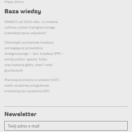
Mapa strony
Baza wiedzy
DIWASS od 2026 roku: co zmienia
cyfrowy system transgranicznego
przemieszczania odpadów?
Obowiązki pomiarowe instalacji
wymagającej pozwolenia
zintegrowanego – tzw. Instalacji IPPC –
emisje pyłów i gazów, hałas
oraz badania gleby, ziemi i wód
gruntowych
Planowane zmiany w ustawie OOŚ –
warto wcześniej przygotować
inwestycję do uzyskania DŚU
Newsletter
Twój
adres