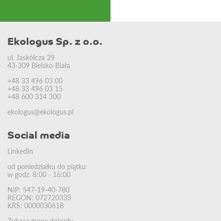
Ekologus Sp. z o.o.
ul. Jaskółcza 29
43-309 Bielsko-Biała
+48 33 496 03 00
+48 33 496 03 15
+48 600 314 300
ekologus@ekologus.pl
Social media
LinkedIn
od poniedziałku do piątku
w godz. 8:00 - 16:00
NIP: 547-19-40-780
REGON: 072720333
KRS: 0000030618
Zobacz mapę dojazdu