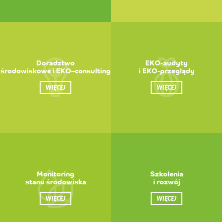
Doradztwo
EKO-audyty
środowiskowe i EKO–consulting
i EKO-przeglądy
WIĘCEJ
WIĘCEJ
Monitoring
Szkolenia
stanu środowiska
i rozwój
WIĘCEJ
WIĘCEJ